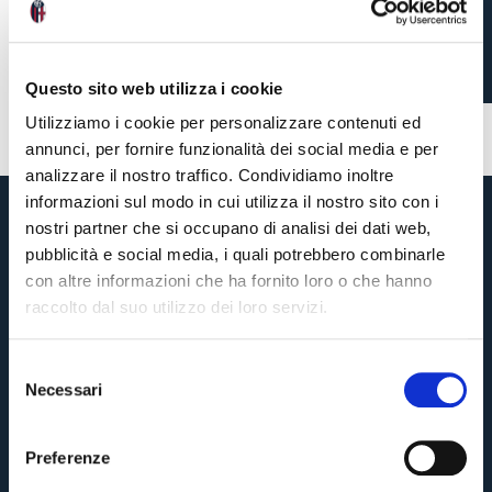
ATALANTA VS BOLOGNA
Questo sito web utilizza i cookie
3 months ago
#squad list
Utilizziamo i cookie per personalizzare contenuti ed
annunci, per fornire funzionalità dei social media e per
analizzare il nostro traffico. Condividiamo inoltre
informazioni sul modo in cui utilizza il nostro sito con i
nostri partner che si occupano di analisi dei dati web,
pubblicità e social media, i quali potrebbero combinarle
con altre informazioni che ha fornito loro o che hanno
raccolto dal suo utilizzo dei loro servizi.
S
Necessari
e
Pre-sales only for
Season Ticket holders
«We are one»
l
cardholders
citizens of Bologna
. Regular sales will begin on
.
e
Preferenze
z