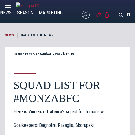
NEWS
SEASON
MARKETING
MYBFC
TICKETS
STORE
IT
NEWS
BACK TO THE NEWS
Saturday 21 September 2024 - h 15:39
SQUAD LIST FOR
#MONZABFC
Here is Vincenzo
Italiano’s
squad for tomorrow.
Goalkeepers: Bagnolini, Ravaglia, Skorupski.