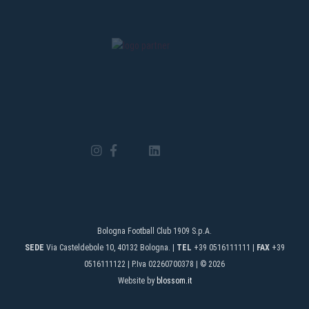
Bologna Football Club 1909 S.p.A.
SEDE
Via Casteldebole 10, 40132 Bologna. |
TEL
+39 0516111111 |
FAX
+39
0516111122 | P.Iva 02260700378 | © 2026
Website by
blossom.it