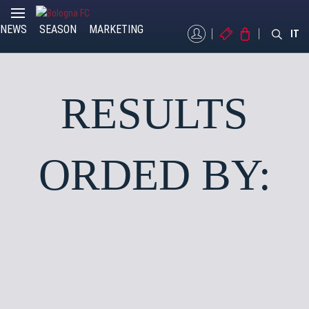
NEWS
SEASON
MARKETING
MYBFC
TICKETS
STORE
IT
RESULTS
ORDED BY: