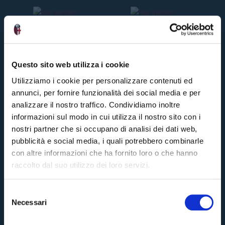
Questo sito web utilizza i cookie
Utilizziamo i cookie per personalizzare contenuti ed
annunci, per fornire funzionalità dei social media e per
analizzare il nostro traffico. Condividiamo inoltre
informazioni sul modo in cui utilizza il nostro sito con i
nostri partner che si occupano di analisi dei dati web,
pubblicità e social media, i quali potrebbero combinarle
con altre informazioni che ha fornito loro o che hanno
raccolto dal suo utilizzo dei loro servizi.
S
Necessari
e
Pre-sales only for
Season Ticket holders
«We are one»
l
cardholders
citizens of Bologna
. Regular sales will begin on
.