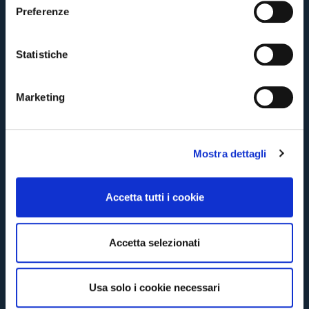
e
Preferenze
z
CONTINUE
i
o
Statistiche
n
BACK
e
Marketing
d
e
l
Mostra dettagli
c
o
n
Accetta tutti i cookie
s
e
n
Accetta selezionati
s
o
Usa solo i cookie necessari