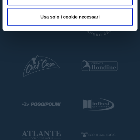
s
o
Usa solo i cookie necessari