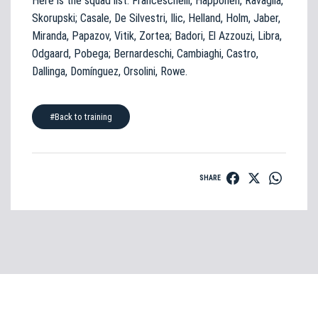
Here is the squad list: Franceschelli, Happonen, Ravaglia,
Skorupski; Casale, De Silvestri, Ilic, Helland, Holm, Jaber,
Miranda, Papazov, Vitik, Zortea; Badori, El Azzouzi, Libra,
Odgaard, Pobega; Bernardeschi, Cambiaghi, Castro,
Dallinga, Domínguez, Orsolini, Rowe.
#Back to training
SHARE