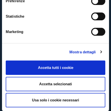
Preferenze
By clicking on Send you are accepting our
Terms and conditions
z
BACK
CONTINUE
i
o
Statistiche
n
BACK
BACK
e
Marketing
d
e
l
Mostra dettagli
c
o
n
Accetta tutti i cookie
s
e
n
Accetta selezionati
s
o
Usa solo i cookie necessari