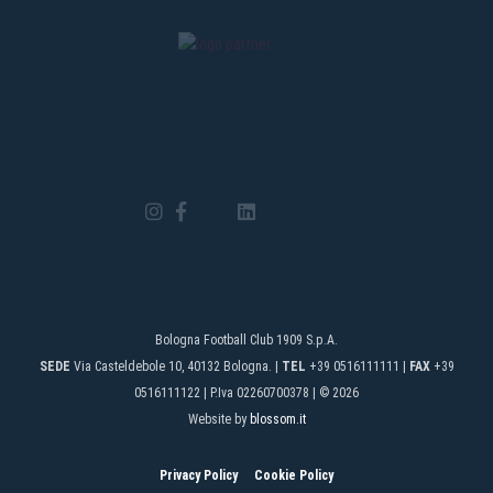
Bologna Football Club 1909 S.p.A.
SEDE
Via Casteldebole 10, 40132 Bologna. |
TEL
+39 0516111111 |
FAX
+39
0516111122 | P.Iva 02260700378 | © 2026
Website by
blossom.it
Privacy Policy
Cookie Policy