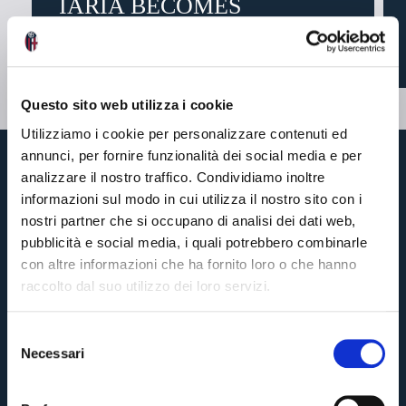
IARIA BECOMES
BOLOGNA’S PREMIUM...
3 days ago
Questo sito web utilizza i cookie
Utilizziamo i cookie per personalizzare contenuti ed
annunci, per fornire funzionalità dei social media e per
analizzare il nostro traffico. Condividiamo inoltre
informazioni sul modo in cui utilizza il nostro sito con i
nostri partner che si occupano di analisi dei dati web,
pubblicità e social media, i quali potrebbero combinarle
con altre informazioni che ha fornito loro o che hanno
raccolto dal suo utilizzo dei loro servizi.
Enter your email address and we'll let you know when the match
S
tickets are on sale.
Necessari
e
Pre-sales only for
Season Ticket holders
«We are one»
l
cardholders
citizens of Bologna
. Regular sales will begin on
.
e