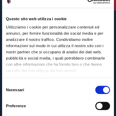
3 weeks ago
#Bologna
Questo sito web utilizza i cookie
Utilizziamo i cookie per personalizzare contenuti ed
annunci, per fornire funzionalità dei social media e per
analizzare il nostro traffico. Condividiamo inoltre
informazioni sul modo in cui utilizza il nostro sito con i
nostri partner che si occupano di analisi dei dati web,
pubblicità e social media, i quali potrebbero combinarle
con altre informazioni che ha fornito loro o che hanno
raccolto dal suo utilizzo dei loro servizi.
S
Necessari
e
Pre-sales only for
Season Ticket holders
«We are one»
l
cardholders
citizens of Bologna
. Regular sales will begin on
.
e
Preferenze
z
CONTINUE
i