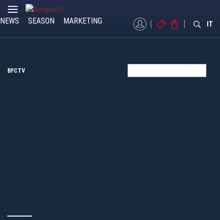
NEWS
SEASON
MARKETING
MYBFC
TICKETS
STORE
IT
BFCTV