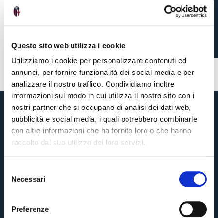
AWAY TICKET
INFORMATION
Questo sito web utilizza i cookie
Utilizziamo i cookie per personalizzare contenuti ed
1 week ago
#friendly
#tickets
annunci, per fornire funzionalità dei social media e per
analizzare il nostro traffico. Condividiamo inoltre
informazioni sul modo in cui utilizza il nostro sito con i
nostri partner che si occupano di analisi dei dati web,
pubblicità e social media, i quali potrebbero combinarle
con altre informazioni che ha fornito loro o che hanno
raccolto dal suo utilizzo dei loro servizi.
S
Necessari
e
Pre-sales only for
Season Ticket holders
«We are one»
l
cardholders
citizens of Bologna
. Regular sales will begin on
.
e
Preferenze
z