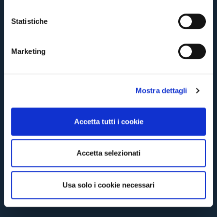
CONTINUE
i
o
Statistiche
n
BACK
e
Marketing
d
e
l
Mostra dettagli
c
o
n
Accetta tutti i cookie
s
e
n
Accetta selezionati
s
o
Usa solo i cookie necessari