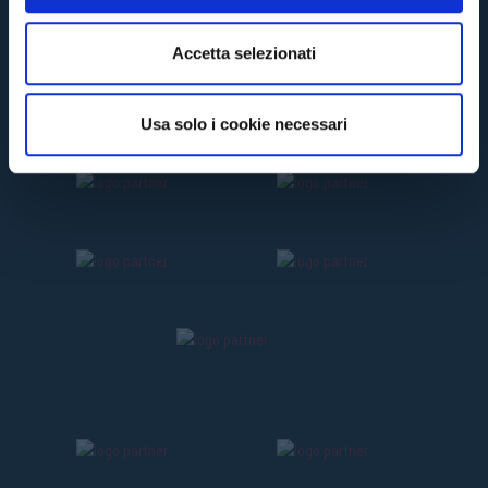
e
n
Accetta selezionati
s
o
Usa solo i cookie necessari