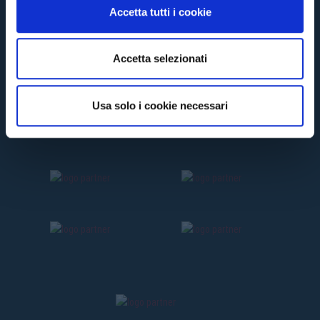
n
Accetta tutti i cookie
s
e
n
Accetta selezionati
s
o
Usa solo i cookie necessari