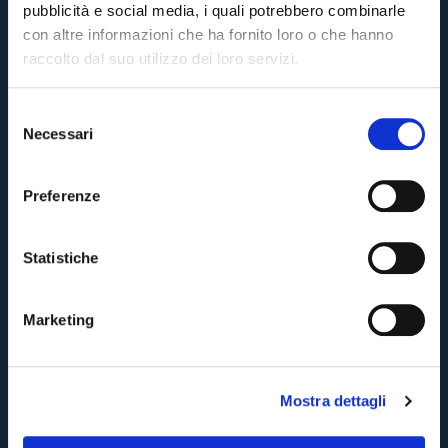
pubblicità e social media, i quali potrebbero combinarle
con altre informazioni che ha fornito loro o che hanno
raccolto dal suo utilizzo dei loro servizi.
S
Necessari
e
Pre-sales only for
Season Ticket holders
«We are one»
l
cardholders
citizens of Bologna
. Regular sales will begin on
.
e
Preferenze
z
CONTINUE
i
o
Statistiche
n
BACK
e
Marketing
d
e
l
Mostra dettagli
c
o