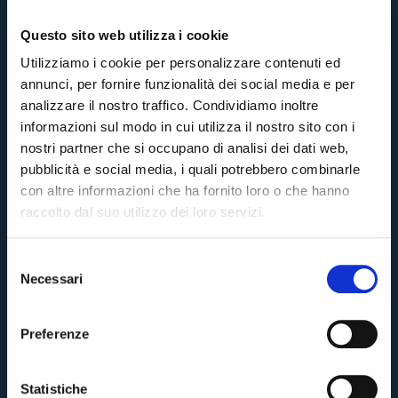
Questo sito web utilizza i cookie
Utilizziamo i cookie per personalizzare contenuti ed
annunci, per fornire funzionalità dei social media e per
analizzare il nostro traffico. Condividiamo inoltre
informazioni sul modo in cui utilizza il nostro sito con i
nostri partner che si occupano di analisi dei dati web,
pubblicità e social media, i quali potrebbero combinarle
con altre informazioni che ha fornito loro o che hanno
raccolto dal suo utilizzo dei loro servizi.
S
Necessari
e
Pre-sales only for
Season Ticket holders
«We are one»
l
cardholders
citizens of Bologna
. Regular sales will begin on
.
e
Preferenze
z
CONTINUE
i
o
Statistiche