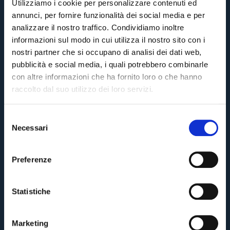
Utilizziamo i cookie per personalizzare contenuti ed
annunci, per fornire funzionalità dei social media e per
analizzare il nostro traffico. Condividiamo inoltre
informazioni sul modo in cui utilizza il nostro sito con i
nostri partner che si occupano di analisi dei dati web,
pubblicità e social media, i quali potrebbero combinarle
con altre informazioni che ha fornito loro o che hanno
raccolto dal suo utilizzo dei loro servizi.
S
Necessari
e
l
e
Preferenze
z
i
o
Statistiche
n
e
Marketing
d