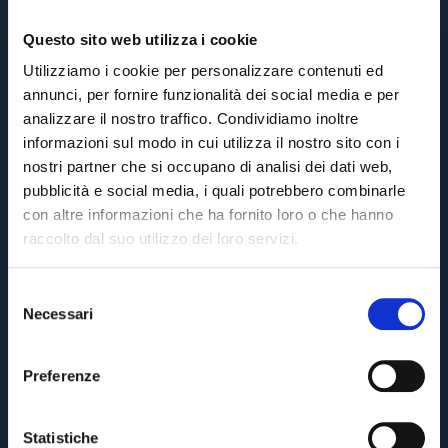
Questo sito web utilizza i cookie
Utilizziamo i cookie per personalizzare contenuti ed
annunci, per fornire funzionalità dei social media e per
analizzare il nostro traffico. Condividiamo inoltre
informazioni sul modo in cui utilizza il nostro sito con i
nostri partner che si occupano di analisi dei dati web,
pubblicità e social media, i quali potrebbero combinarle
con altre informazioni che ha fornito loro o che hanno
raccolto dal suo utilizzo dei loro servizi.
S
Necessari
e
Pre-sales only for
Season Ticket holders
«We are one»
l
cardholders
citizens of Bologna
. Regular sales will begin on
.
e
Preferenze
z
CONTINUE
i
o
Statistiche