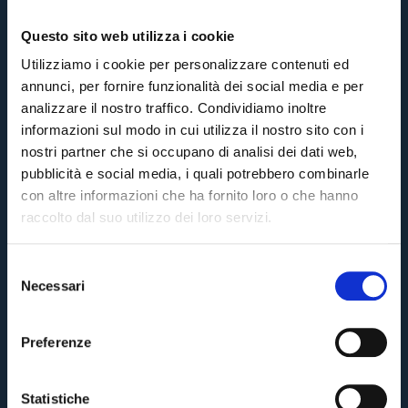
Questo sito web utilizza i cookie
Utilizziamo i cookie per personalizzare contenuti ed
annunci, per fornire funzionalità dei social media e per
analizzare il nostro traffico. Condividiamo inoltre
informazioni sul modo in cui utilizza il nostro sito con i
nostri partner che si occupano di analisi dei dati web,
pubblicità e social media, i quali potrebbero combinarle
con altre informazioni che ha fornito loro o che hanno
raccolto dal suo utilizzo dei loro servizi.
S
Necessari
e
Pre-sales only for
Season Ticket holders
«We are one»
l
cardholders
citizens of Bologna
. Regular sales will begin on
.
e
Preferenze
z
CONTINUE
i
o
Statistiche