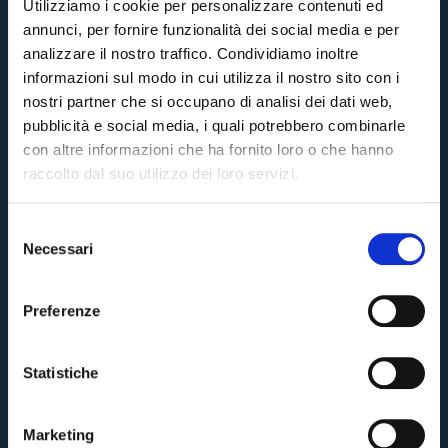
Utilizziamo i cookie per personalizzare contenuti ed
annunci, per fornire funzionalità dei social media e per
analizzare il nostro traffico. Condividiamo inoltre
informazioni sul modo in cui utilizza il nostro sito con i
nostri partner che si occupano di analisi dei dati web,
pubblicità e social media, i quali potrebbero combinarle
con altre informazioni che ha fornito loro o che hanno
raccolto dal suo utilizzo dei loro servizi.
S
Necessari
e
l
e
Preferenze
z
i
o
Statistiche
n
e
Marketing
d