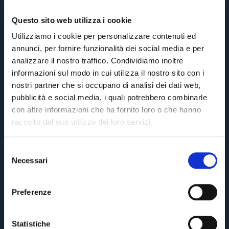
Questo sito web utilizza i cookie
Utilizziamo i cookie per personalizzare contenuti ed
annunci, per fornire funzionalità dei social media e per
analizzare il nostro traffico. Condividiamo inoltre
informazioni sul modo in cui utilizza il nostro sito con i
nostri partner che si occupano di analisi dei dati web,
pubblicità e social media, i quali potrebbero combinarle
con altre informazioni che ha fornito loro o che hanno
raccolto dal suo utilizzo dei loro servizi.
S
Necessari
e
Pre-sales only for
Season Ticket holders
«We are one»
l
cardholders
citizens of Bologna
. Regular sales will begin on
.
e
Preferenze
z
CONTINUE
i
o
Statistiche