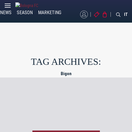
NEWS
SEASON
MARKETING
MYBFC
TICKETS
STORE
IT
TAG ARCHIVES:
Bigon