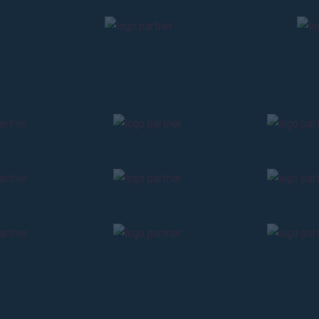
holders
«We are on
cardholders
citizens of Bolo
sales will begin o
CONTINU
BACK