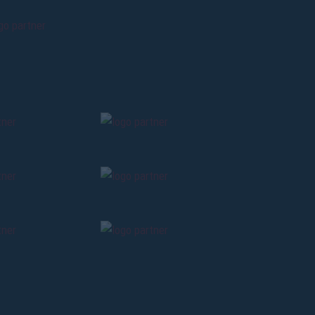
e»
gna
. Regular
n
.
E