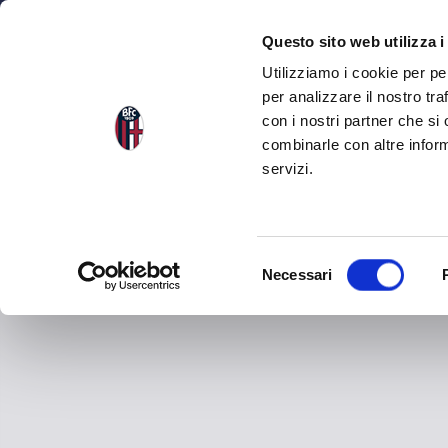
NEWS
SEA
Questo sito web utilizza i
Utilizziamo i cookie per pe
per analizzare il nostro tra
con i nostri partner che si
combinarle con altre inform
servizi.
S
Necessari
e
l
e
z
i
o
n