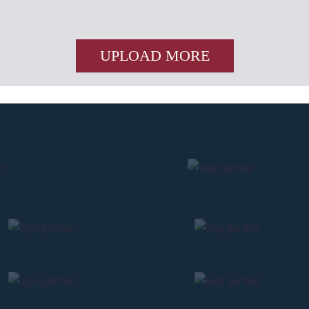
UPLOAD MORE
Pre-sales only for
Seaso