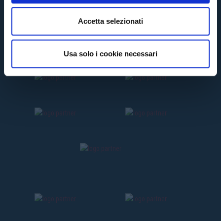
e
n
Accetta selezionati
s
o
Usa solo i cookie necessari