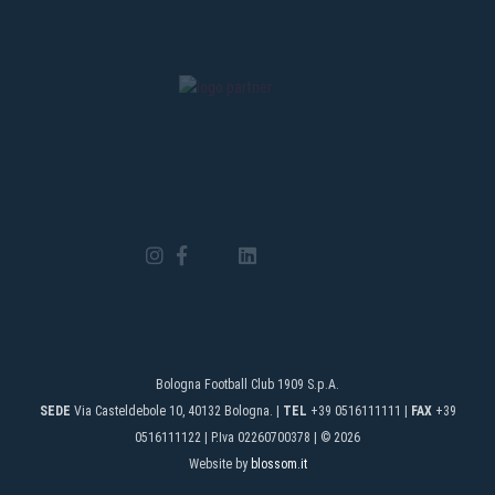
Bologna Football Club 1909 S.p.A.
SEDE
Via Casteldebole 10, 40132 Bologna. |
TEL
+39 0516111111 |
FAX
+39
0516111122 | P.Iva 02260700378 | © 2026
Website by
blossom.it