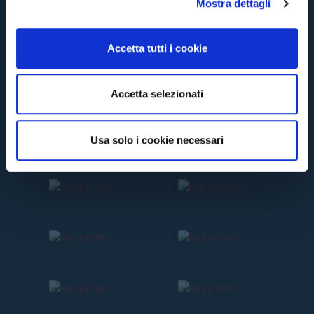
Mostra dettagli
c
o
n
Accetta tutti i cookie
s
e
n
Accetta selezionati
s
o
Usa solo i cookie necessari