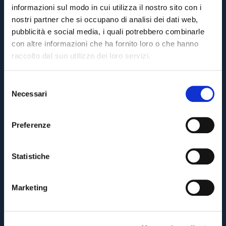
informazioni sul modo in cui utilizza il nostro sito con i
nostri partner che si occupano di analisi dei dati web,
pubblicità e social media, i quali potrebbero combinarle
con altre informazioni che ha fornito loro o che hanno
raccolto dal suo utilizzo dei loro servizi.
Enter your email address and we'll let you know when the match
S
tickets are on sale.
Necessari
e
Pre-sales only for
Season Ticket holders
«We are one»
l
cardholders
citizens of Bologna
. Regular sales will begin on
.
e
Preferenze
By clicking on Send you are accepting our
Terms and conditions
z
BACK
CONTINUE
i
o
Statistiche
n
BACK
BACK
e
Marketing
d
e
l