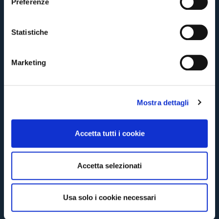
Preferenze
By clicking on Send you are accepting our
Terms and conditions
z
BACK
CONTINUE
i
o
Statistiche
n
BACK
BACK
e
Marketing
d
e
l
Mostra dettagli
c
o
n
Accetta tutti i cookie
s
e
n
Accetta selezionati
s
o
Usa solo i cookie necessari