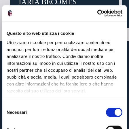
IARIA BECOMES
BOLOGNA’S PREMIUM...
3 days ago
Questo sito web utilizza i cookie
Utilizziamo i cookie per personalizzare contenuti ed
annunci, per fornire funzionalità dei social media e per
analizzare il nostro traffico. Condividiamo inoltre
informazioni sul modo in cui utilizza il nostro sito con i
nostri partner che si occupano di analisi dei dati web,
pubblicità e social media, i quali potrebbero combinarle
con altre informazioni che ha fornito loro o che hanno
raccolto dal suo utilizzo dei loro servizi.
Enter your email address and we'll let you know when the match
S
tickets are on sale.
Necessari
e
Pre-sales only for
Season Ticket holders
«We are one»
l
cardholders
citizens of Bologna
. Regular sales will begin on
.
e