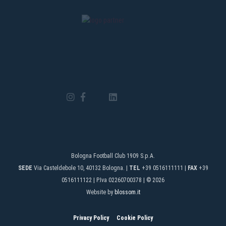
Bologna Football Club 1909 S.p.A.
SEDE
Via Casteldebole 10, 40132 Bologna. |
TEL
+39 0516111111 |
FAX
+39
0516111122 | P.Iva 02260700378 | © 2026
Website by
blossom.it
Privacy Policy
Cookie Policy