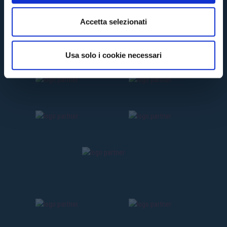
e
n
Accetta selezionati
s
o
Usa solo i cookie necessari