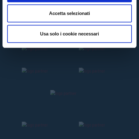
e
n
Accetta selezionati
s
o
Usa solo i cookie necessari