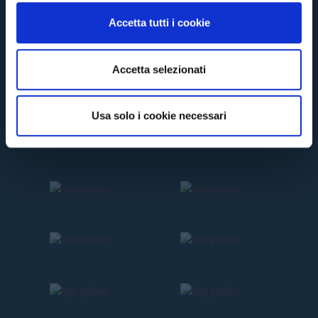
n
Accetta tutti i cookie
s
e
n
Accetta selezionati
s
o
Usa solo i cookie necessari