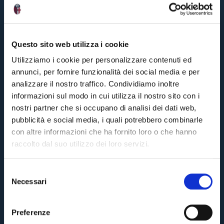
Questo sito web utilizza i cookie
Utilizziamo i cookie per personalizzare contenuti ed
annunci, per fornire funzionalità dei social media e per
analizzare il nostro traffico. Condividiamo inoltre
informazioni sul modo in cui utilizza il nostro sito con i
nostri partner che si occupano di analisi dei dati web,
pubblicità e social media, i quali potrebbero combinarle
con altre informazioni che ha fornito loro o che hanno
raccolto dal suo utilizzo dei loro servizi.
S
Necessari
e
Pre-sales only for
Season Ticket holders
«We are one»
l
cardholders
citizens of Bologna
. Regular sales will begin on
.
e
Preferenze
z