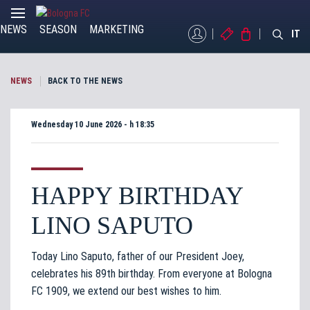
NEWS
SEASON
MARKETING
MYBFC
TICKETS
STORE
IT
NEWS
BACK TO THE NEWS
Wednesday 10 June 2026 - h 18:35
HAPPY BIRTHDAY
LINO SAPUTO
Today Lino Saputo, father of our President Joey,
celebrates his 89th birthday. From everyone at Bologna
FC 1909, we extend our best wishes to him.