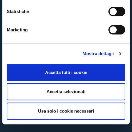
CONTINUE
i
o
Statistiche
n
BACK
e
Marketing
d
e
l
Mostra dettagli
c
o
n
Accetta tutti i cookie
s
e
n
Accetta selezionati
s
o
Usa solo i cookie necessari