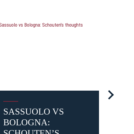
SASSUOLO VS
100
BOLOGNA:
AP
SCHOUTEN’S
FO