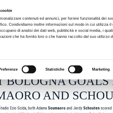
SON
MARKETING
 cookie
rsonalizzare contenuti ed annunci, per fornire funzionalità dei so
ffico. Condividiamo inoltre informazioni sul modo in cui utilizza il 
 occupano di analisi dei dati web, pubblicità e social media, i qual
azioni che ha fornito loro o che hanno raccolto dal suo utilizzo d
1 - h 13:09
S
Preferenze
Statistiche
Marketing
T BOLOGNA GOALS
MAORO AND SCHO
Stadio Ezio Scida, both Adama
Soumaoro
and Jerdy
Schouten
scored t