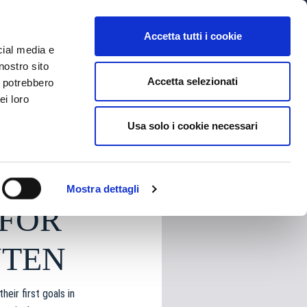
MYBFC
TICKETS
STORE
IT
Accetta tutti i cookie
cial media e
nostro sito
Accetta selezionati
i potrebbero
ei loro
Usa solo i cookie necessari
HARE
Mostra dettagli
 FOR
UTEN
heir first goals in