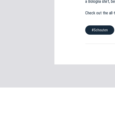
a Bologna shirt, b
e
d
Check out the all-
e
l
c
#Schouten
o
n
s
e
n
s
o