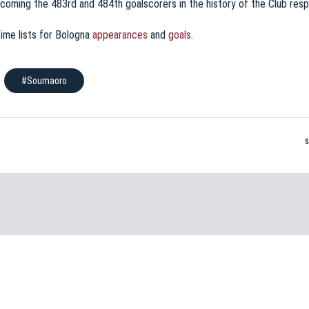
ecoming the 483rd and 484th goalscorers in the history of the Club resp
time lists for Bologna
appearances
and
goals
.
#Soumaoro