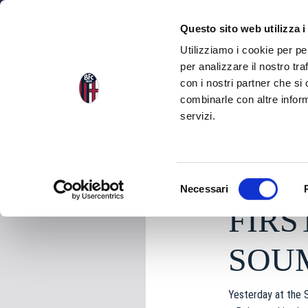
NEWS
SEA
Questo sito web utilizza i
Utilizziamo i cookie per pe
per analizzare il nostro tra
con i nostri partner che si
NEWS
BACK TO THE NEWS
combinarle con altre inform
servizi.
Sunday 21 March 202
S
Necessari
e
FIRS
l
e
z
SOU
i
o
Yesterday at the 
n