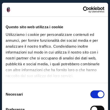
Questo sito web utilizza i cookie
Utilizziamo i cookie per personalizzare contenuti ed
annunci, per fornire funzionalità dei social media e per
analizzare il nostro traffico. Condividiamo inoltre
informazioni sul modo in cui utilizza il nostro sito con i
nostri partner che si occupano di analisi dei dati web,
pubblicità e social media, i quali potrebbero combinarle
con altre informazioni che ha fornito loro o che hanno
raccolto dal suo utilizzo dei loro servizi.
S
Necessari
e
Pre-sales only for
Season Ticket holders
«We are one»
l
cardholders
citizens of Bologna
. Regular sales will begin on
.
e
Preferenze