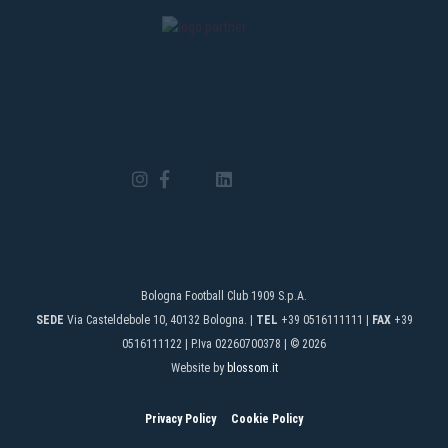
Bologna Football Club 1909 S.p.A.
SEDE
Via Casteldebole 10, 40132 Bologna. |
TEL
+39 0516111111 |
FAX
+39
0516111122 | P.Iva 02260700378 | © 2026
Website by
blossom.it
Privacy Policy
Cookie Policy