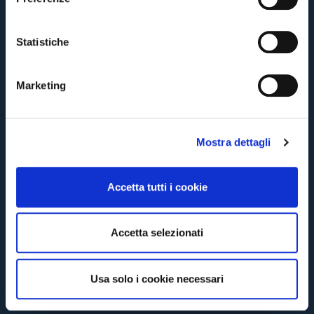
z
CONTINUE
i
o
Statistiche
n
BACK
e
Marketing
d
e
l
Mostra dettagli
c
o
n
Accetta tutti i cookie
s
e
n
Accetta selezionati
s
o
Usa solo i cookie necessari