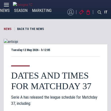
NEWS
SEASON
MARKETING
MYBFC
TICKETS
STORE
IT
NEWS
BACK TO THE NEWS
Tuesday 12 May 2026 - h 12:05
DATES AND TIMES
FOR MATCHDAY 37
Serie A has released the league schedule for Matchday
37, including: