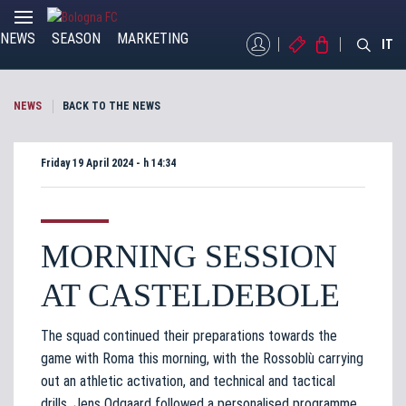
NEWS
SEASON
MARKETING
MYBFC
TICKETS
STORE
IT
NEWS
BACK TO THE NEWS
Friday 19 April 2024 - h 14:34
MORNING SESSION
AT CASTELDEBOLE
The squad continued their preparations towards the
game with Roma this morning, with the Rossoblù carrying
out an athletic activation, and technical and tactical
drills. Jens Odgaard followed a personalised programme