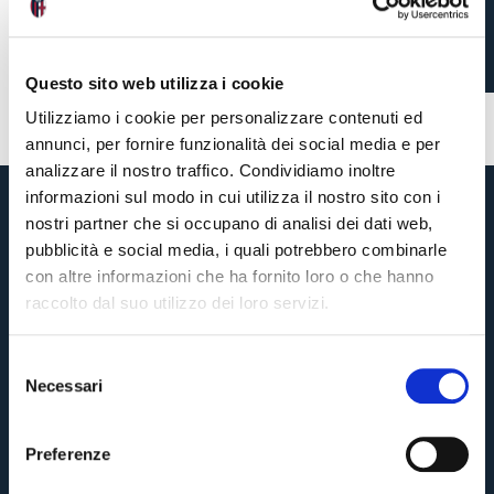
FRIENDLY AGAINST
IRAKLIS FC
Questo sito web utilizza i cookie
Utilizziamo i cookie per personalizzare contenuti ed
2 weeks ago
annunci, per fornire funzionalità dei social media e per
#training
analizzare il nostro traffico. Condividiamo inoltre
informazioni sul modo in cui utilizza il nostro sito con i
nostri partner che si occupano di analisi dei dati web,
pubblicità e social media, i quali potrebbero combinarle
con altre informazioni che ha fornito loro o che hanno
raccolto dal suo utilizzo dei loro servizi.
S
Necessari
e
Pre-sales only for
Season Ticket holders
«We are one»
l
cardholders
citizens of Bologna
. Regular sales will begin on
.
e
Preferenze
z