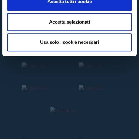
Accetta tutti i cookie
s
e
n
Accetta selezionati
s
o
Usa solo i cookie necessari