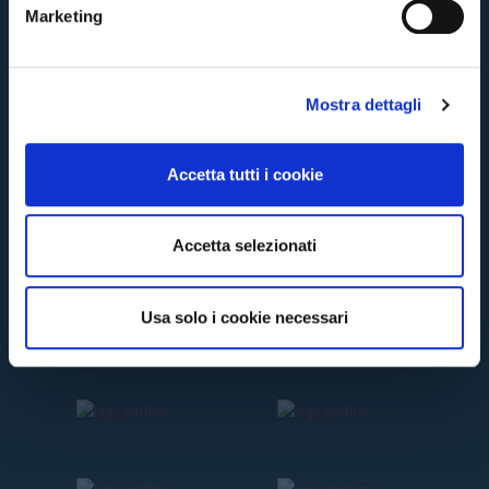
e
Marketing
d
e
l
Mostra dettagli
c
o
n
Accetta tutti i cookie
s
e
n
Accetta selezionati
s
o
Usa solo i cookie necessari