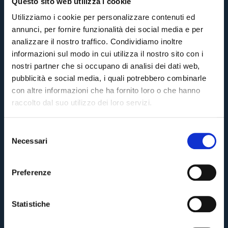
Questo sito web utilizza i cookie
Utilizziamo i cookie per personalizzare contenuti ed
annunci, per fornire funzionalità dei social media e per
analizzare il nostro traffico. Condividiamo inoltre
informazioni sul modo in cui utilizza il nostro sito con i
nostri partner che si occupano di analisi dei dati web,
pubblicità e social media, i quali potrebbero combinarle
con altre informazioni che ha fornito loro o che hanno
raccolto dal suo utilizzo dei loro servizi.
Enter your email address and we'll let you know when the match
S
tickets are on sale.
Necessari
e
Pre-sales only for
Season Ticket holders
«We are one»
l
cardholders
citizens of Bologna
. Regular sales will begin on
.
e
Preferenze
By clicking on Send you are accepting our
Terms and conditions
z
BACK
CONTINUE
i
o
Statistiche
n
BACK
BACK