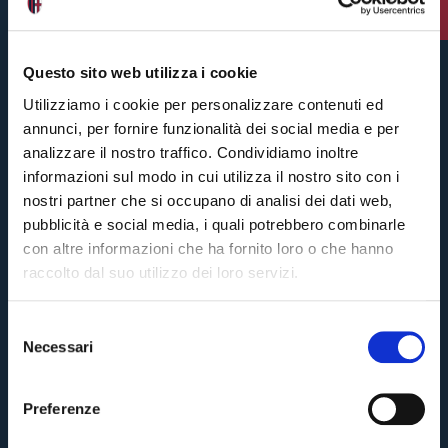
2 weeks ago
#Bologna
Questo sito web utilizza i cookie
Utilizziamo i cookie per personalizzare contenuti ed
annunci, per fornire funzionalità dei social media e per
analizzare il nostro traffico. Condividiamo inoltre
informazioni sul modo in cui utilizza il nostro sito con i
nostri partner che si occupano di analisi dei dati web,
pubblicità e social media, i quali potrebbero combinarle
con altre informazioni che ha fornito loro o che hanno
raccolto dal suo utilizzo dei loro servizi.
S
Necessari
e
Pre-sales only for
Season Ticket holders
«We are one»
l
cardholders
citizens of Bologna
. Regular sales will begin on
.
e
Preferenze
z
CONTINUE
i