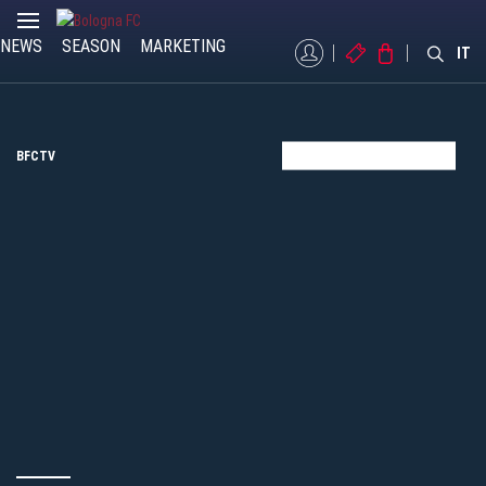
NEWS
SEASON
MARKETING
MYBFC
TICKETS
STORE
IT
BFCTV