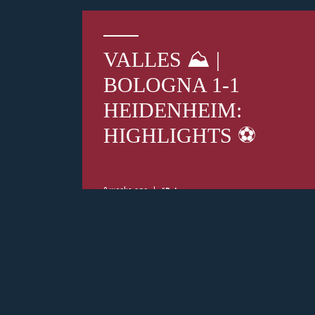
VALLES ⛰️ |
BOLOGNA 1-1
HEIDENHEIM:
HIGHLIGHTS ⚽️
2 weeks ago
#Bologna