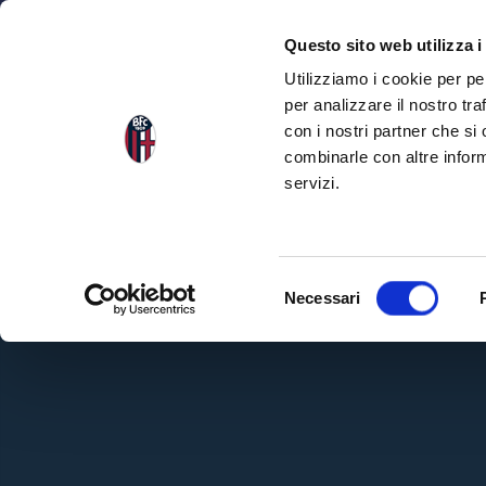
NEWS
SEA
Questo sito web utilizza i
Utilizziamo i cookie per pe
per analizzare il nostro tra
con i nostri partner che si
combinarle con altre inform
servizi.
S
Necessari
e
l
e
z
i
o
n