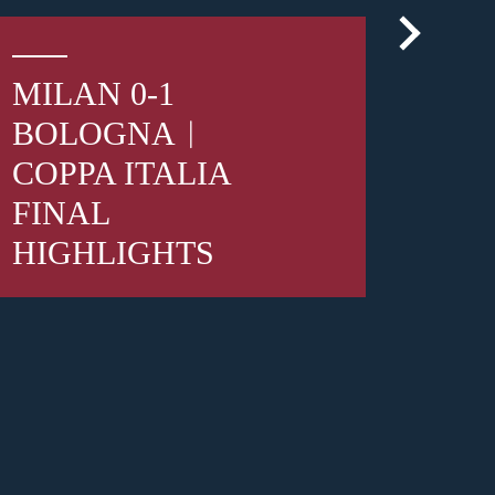
MILAN 0-1
BOLOGNA︱
n Ticket
COPPA ITALIA
e»
gna
. Regular
FINAL
n
.
HIGHLIGHTS
E
1 year ago