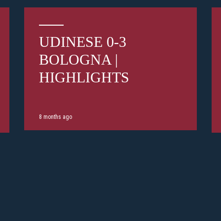
UDINESE 0-3
BOLOGNA |
Pre-sales only for
Seaso
HIGHLIGHTS
holders
«We are on
cardholders
citizens of Bolo
sales will begin o
8 months ago
CONTINU
BACK