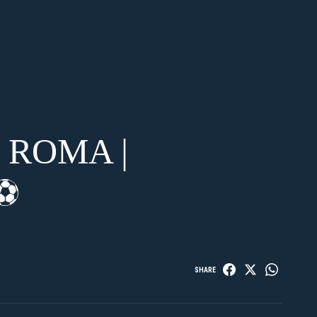
 ROMA |
⚽️
SHARE