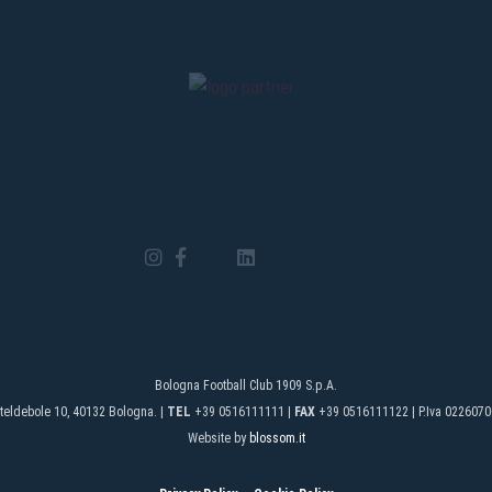
Bologna Football Club 1909 S.p.A.
teldebole 10, 40132 Bologna. |
TEL
+39 0516111111 |
FAX
+39 0516111122 | P.Iva 0226070
Website by
blossom.it