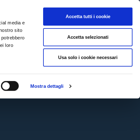
MYBFC
TICKETS
STORE
IT
Accetta tutti i cookie
cial media e
nostro sito
Accetta selezionati
i potrebbero
ei loro
CTV
Usa solo i cookie necessari
Mostra dettagli